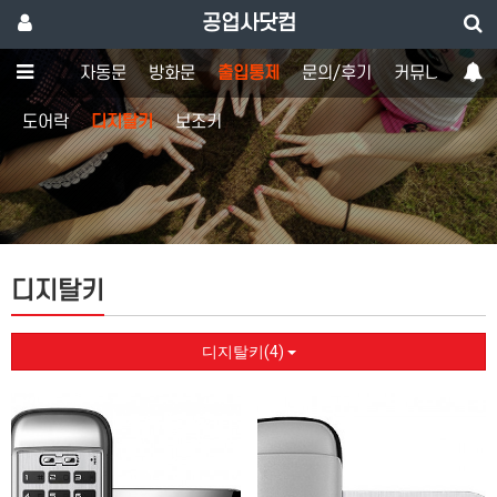
공업사닷컴
강화도어
자동문
방화문
출입통제
문의/후기
커뮤니티
도어락
디지탈키
보조키
디지탈키
디지탈키(4)