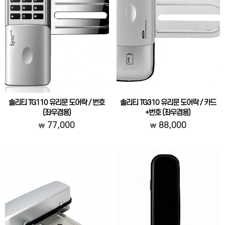
솔리티 TG110 유리문 도어락 / 번호
솔리티 TG310 유리문 도어락 / 카드
(좌우겸용)
+번호 (좌우겸용)
강화유리문 보조키
강화유리문 보조키
77,000
88,000