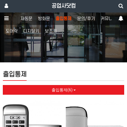
공업사닷컴
강화도어
자동문
방화문
출입통제
문의/후기
커뮤니티
도어락
디지탈키
보조키
출입통제
출입통제(6)