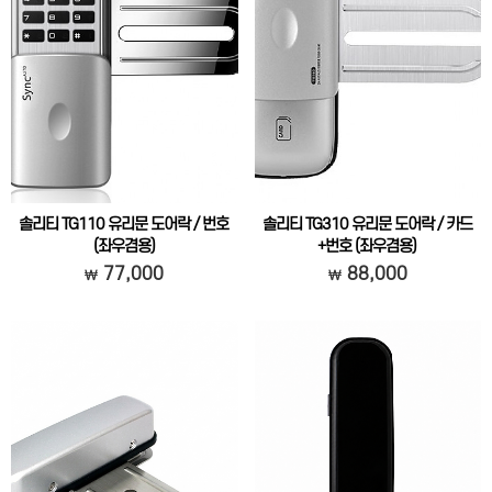
솔리티 TG110 유리문 도어락 / 번호
솔리티 TG310 유리문 도어락 / 카드
(좌우겸용)
+번호 (좌우겸용)
강화유리문 보조키
강화유리문 보조키
77,000
88,000