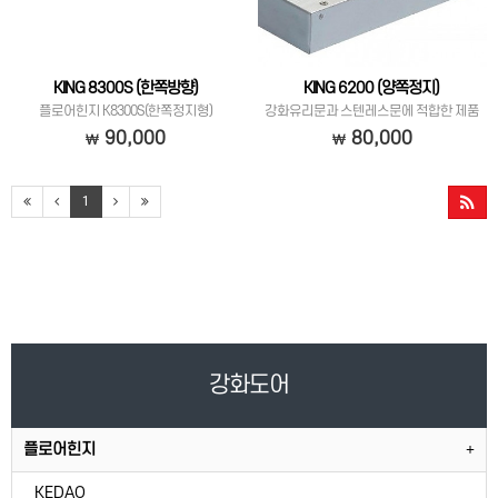
KING 8300S (한쪽방향)
KING 6200 (양쪽정지)
플로어힌지 K8300S(한쪽정지형)
강화유리문과 스텐레스문에 적합한 제품
입니다.
90,000
80,000
1
강화도어
플로어힌지
KEDAO