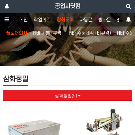
공업사닷컴
메인
작업의뢰
강화도어
자동문
방화문
출입통제
플로어힌지
H바 기본 (규격)
H바 주문제작 (비규격)
H바 주문
삼화정밀
삼화정밀(6)