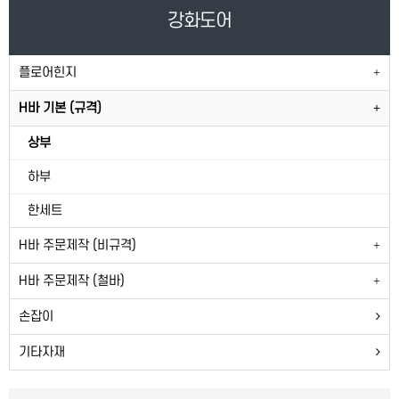
강화도어
플로어힌지
H바 기본 (규격)
상부
하부
한세트
H바 주문제작 (비규격)
H바 주문제작 (철바)
손잡이
기타자재