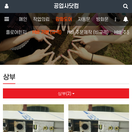
공업사닷컴
메인
작업의뢰
강화도어
자동문
방화문
출입통제
플로어힌지
H바 기본 (규격)
H바 주문제작 (비규격)
H바 주문
상부
상부(2)