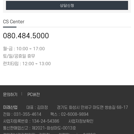
상담신청
CS Center
080.484.5000
월-금 : 10:00 ~ 17:00
토/일/공휴일 휴무
런치타임 : 12:00 ~ 13:00
문의하기
PC버전
미래산업
대표 : 김미정
경기도 화성시 만세구 마도면 쌍송길 68-17
전화 :
031-355-4614
팩스 :
02-6008-9894
사업자등록번호 :
134-24-54386
사업자정보확인
통신판매업신고 :
제2021-화성마도-0013호