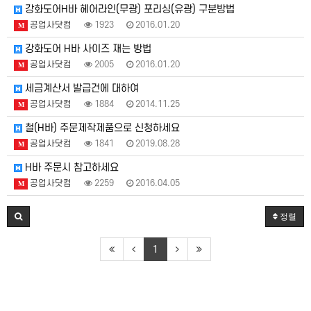
강화도어H바 헤어라인(무광) 포리싱(유광) 구분방법
공업사닷컴
1923
2016.01.20
M
강화도어 H바 사이즈 재는 방법
공업사닷컴
2005
2016.01.20
M
세금계산서 발급건에 대하여
공업사닷컴
1884
2014.11.25
M
철(H바) 주문제작제품으로 신청하세요
공업사닷컴
1841
2019.08.28
M
H바 주문시 참고하세요
공업사닷컴
2259
2016.04.05
M
정렬
1