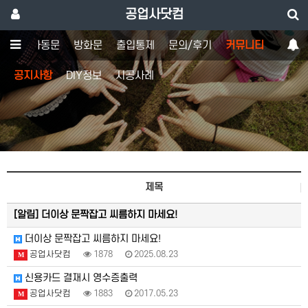
공업사닷컴
도어
자동문
방화문
출입통제
문의/후기
커뮤니티
공지사항
DIY정보
시공사례
제목
[알림]
더이상 문짝잡고 씨름하지 마세요!
더이상 문짝잡고 씨름하지 마세요!
공업사닷컴
1878
2025.08.23
M
신용카드 결재시 영수증출력
공업사닷컴
1883
2017.05.23
M