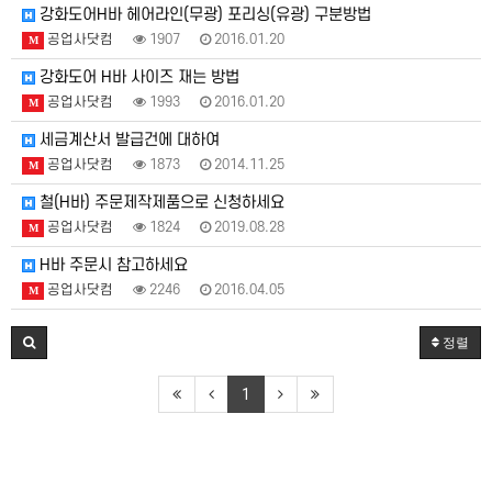
강화도어H바 헤어라인(무광) 포리싱(유광) 구분방법
공업사닷컴
1907
2016.01.20
M
강화도어 H바 사이즈 재는 방법
공업사닷컴
1993
2016.01.20
M
세금계산서 발급건에 대하여
공업사닷컴
1873
2014.11.25
M
철(H바) 주문제작제품으로 신청하세요
공업사닷컴
1824
2019.08.28
M
H바 주문시 참고하세요
공업사닷컴
2246
2016.04.05
M
정렬
1