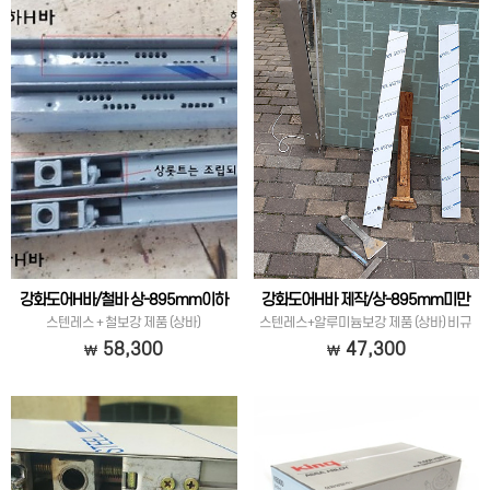
강화도어H바/철바 상-895mm이하
강화도어H바 제작/상-895mm미만
스텐레스 + 철보강 제품 (상바)
스텐레스+알루미늄보강 제품 (상바) 비규
격
58,300
47,300