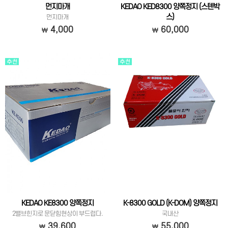
먼지마개
KEDAO KED8300 양쪽정지 (스텐박
스)
먼지마개
스텐레스케이스로 부식이 없고, 2밸브로
4,000
60,000
문닫힘현상이 부드럽습니다.
KEDAO KE8300 양쪽정지
K-8300 GOLD (K-DOM) 양쪽정지
2밸브힌지로 문닫힘현상이 부드럽다.
국내산
39,600
55,000