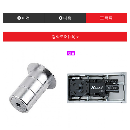
이전
다음
목록
강화도어(56)