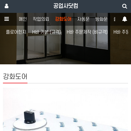
공업사닷컴
메인
작업의뢰
강화도어
자동문
방화문
출입통제
플로어힌지
H바 기본 (규격)
H바 주문제작 (비규격)
H바 주문
강화도어