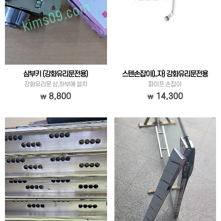
삼부키 (강화유리문전용)
스텐손잡이(L자) 강화유리문전용
강화유리문 상,하부에 설치
파이프 손잡이
8,800
14,300