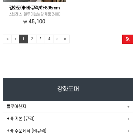
강화도어H바 규격/하-895mm
스텐레스+알루미늄보강 제품 (하바)
45,100
1
2
3
4
강화도어
플로어힌지
H바 기본 (규격)
H바 주문제작 (비규격)