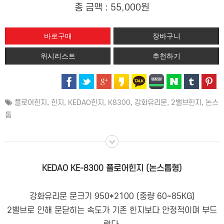
총 금액 :
55,000원
위시리스트
추천하기
플로어힌지
,
힌지
,
KEDAO힌지
,
K8300
,
강화유리문
,
2밸브힌지
,
논스
톱
KEDAO KE-8300 플로어힌지 (논스톱형)
강화유리문 문크기 950*2100 (중량 60~85KG)
2밸브로 인해 문닫히는 속도가 기존 힌지보다 안정적이며 부드