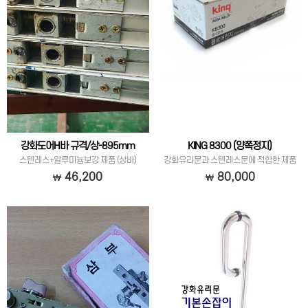
강화도어H바 규격/상-895mm
KING 8300 (양쪽정지)
스텐레스+알루미늄보강 제품 (상바)
강화유리문과 스텐레스문에 적합한 제품
입니다.
46,200
80,000