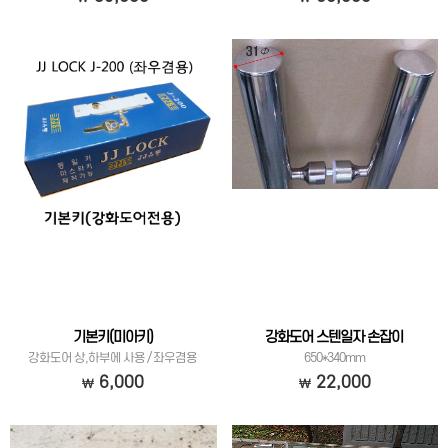
기본키(미아키)
강화도어 스텐일자 손잡이
강화도어 상,하부에 사용 / 좌우겸용
650*340mm
6,000
22,000