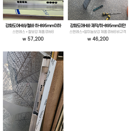
강화도어H바/철바 하-895mm이하
강화도어H바 제작/하-895mm미만
스텐레스 + 철보강 제품 (하바)
스텐레스+알미늄보강 제품 (하바) 비규격
57,200
46,200