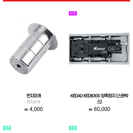
먼지마개
KEDAO KED8300 양쪽정지 (스텐박
스)
먼지마개
스텐레스케이스로 부식이 없고, 2밸브로
4,000
60,000
문닫힘현상이 부드럽습니다.