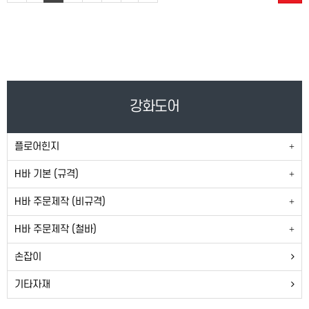
강화도어
플로어힌지
H바 기본 (규격)
H바 주문제작 (비규격)
H바 주문제작 (철바)
손잡이
기타자재