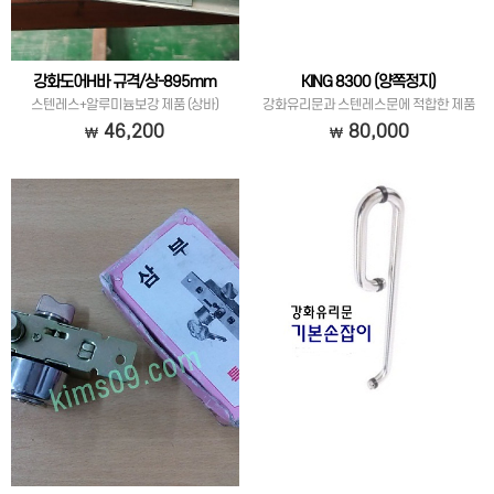
강화도어H바 규격/상-895mm
KING 8300 (양쪽정지)
스텐레스+알루미늄보강 제품 (상바)
강화유리문과 스텐레스문에 적합한 제품
입니다.
46,200
80,000