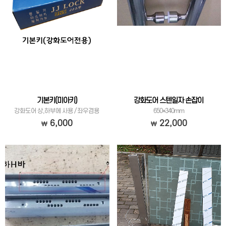
기본키(미아키)
강화도어 스텐일자 손잡이
강화도어 상,하부에 사용 / 좌우겸용
650*340mm
6,000
22,000