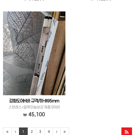
강화도어H바 규격/하-895mm
스텐레스+알루미늄보강 제품 (하바)
45,100
1
2
3
4