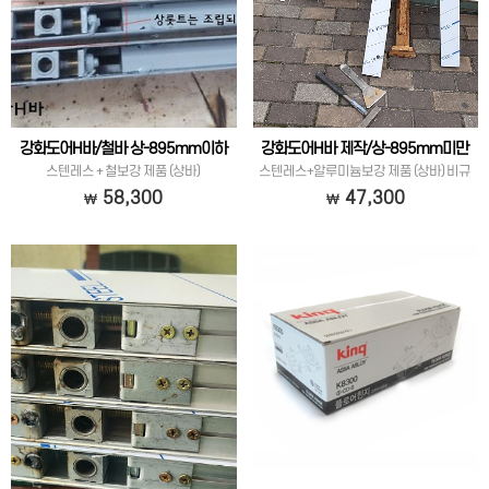
강화도어H바/철바 상-895mm이하
강화도어H바 제작/상-895mm미만
스텐레스 + 철보강 제품 (상바)
스텐레스+알루미늄보강 제품 (상바) 비규
격
58,300
47,300