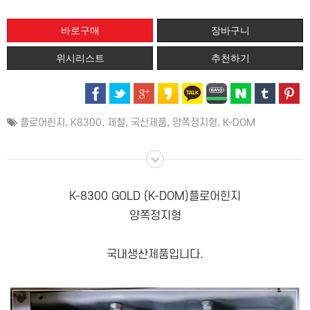
위시리스트
추천하기
플로어힌지
,
K8300
,
제철
,
국산제품
,
양쪽정지형
,
K-DOM
K-8300 GOLD (K-DOM)플로어힌지
양쪽정지형
국내생산제품입니다.