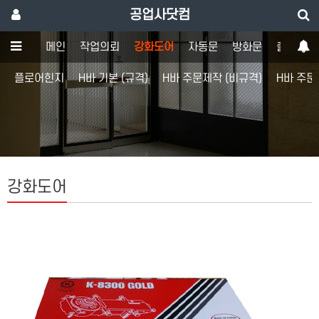
공업사닷컴
메인
작업의뢰
강화도어
자동문
방화문
출입통제
플로어힌지
H바 기본 (규격)
H바 주문제작 (비규격)
H바 주문
강화도어