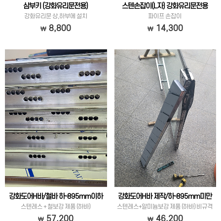
삼부키 (강화유리문전용)
스텐손잡이(L자) 강화유리문전용
강화유리문 상,하부에 설치
파이프 손잡이
8,800
14,300
강화도어H바/철바 하-895mm이하
강화도어H바 제작/하-895mm미만
스텐레스 + 철보강 제품 (하바)
스텐레스+알미늄보강 제품 (하바) 비규격
57,200
46,200