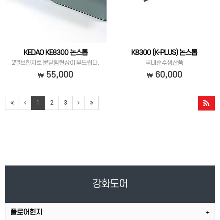
KEDAO KE8300 논스톱
K8300 (K-PLUS) 논스톱
2밸브힌지로 문닫힘현상이 부드럽다.
국내순수생산품
55,000
60,000
1
2
3
강화도어
플로어힌지