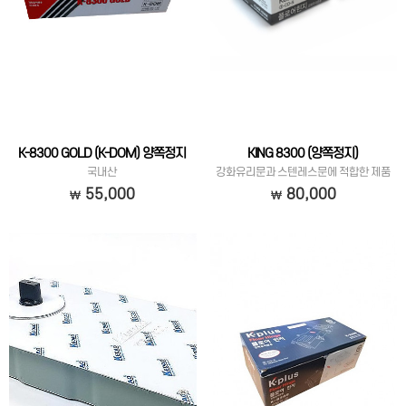
K-8300 GOLD (K-DOM) 양쪽정지
KING 8300 (양쪽정지)
국내산
강화유리문과 스텐레스문에 적합한 제품
입니다.
55,000
80,000