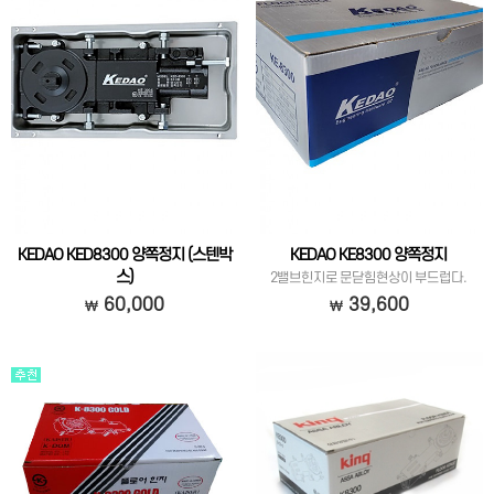
KEDAO KED8300 양쪽정지 (스텐박
KEDAO KE8300 양쪽정지
스)
2밸브힌지로 문닫힘현상이 부드럽다.
스텐레스케이스로 부식이 없고, 2밸브로
60,000
39,600
문닫힘현상이 부드럽습니다.