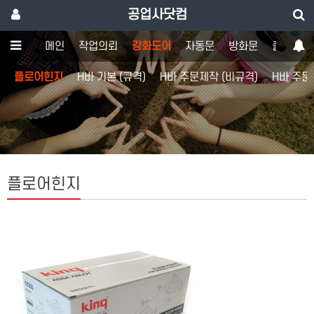
공업사닷컴
메인
작업의뢰
강화도어
자동문
방화문
출입통제
플로어힌지
H바 기본 (규격)
H바 주문제작 (비규격)
H바 주문
플로어힌지