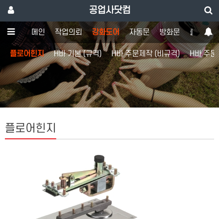
공업사닷컴
메인
작업의뢰
강화도어
자동문
방화문
출입통제
플로어힌지
H바 기본 (규격)
H바 주문제작 (비규격)
H바 주문
플로어힌지