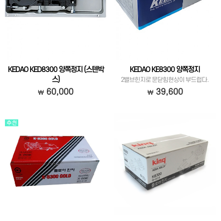
KEDAO KED8300 양쪽정지 (스텐박
KEDAO KE8300 양쪽정지
스)
2밸브힌지로 문닫힘현상이 부드럽다.
스텐레스케이스로 부식이 없고, 2밸브로
60,000
39,600
문닫힘현상이 부드럽습니다.