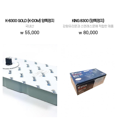
K-8300 GOLD (K-DOM) 양쪽정지
KING 8300 (양쪽정지)
국내산
강화유리문과 스텐레스문에 적합한 제품
입니다.
55,000
80,000