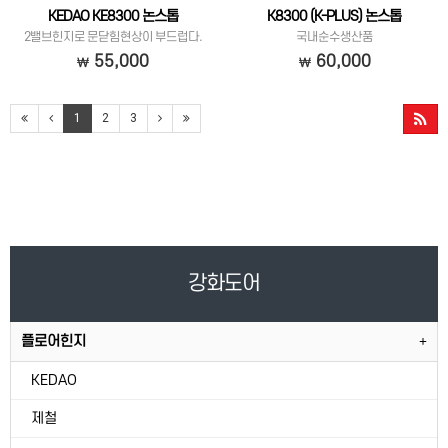
KEDAO KE8300 논스톱
K8300 (K-PLUS) 논스톱
2밸브힌지로 문닫힘현상이 부드럽다.
국내순수생산품
55,000
60,000
1
2
3
강화도어
플로어힌지
KEDAO
제철