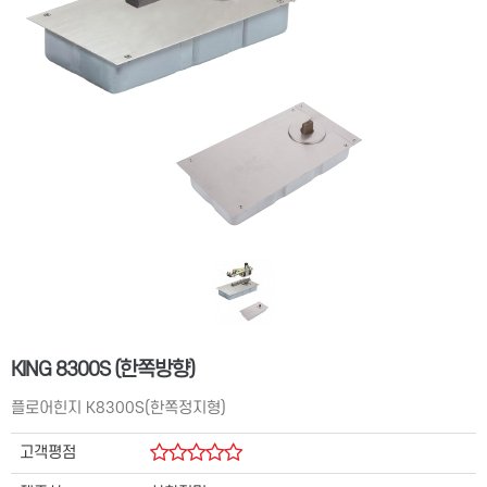
KING 8300S (한쪽방향)
플로어힌지 K8300S(한쪽정지형)
고객평점