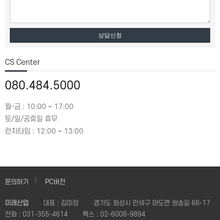
상담신청
CS Center
080.484.5000
월-금 : 10:00 ~ 17:00
토/일/공휴일 휴무
런치타임 : 12:00 ~ 13:00
문의하기
PC버전
미래산업
대표 : 김미정
경기도 화성시 만세구 마도면 쌍송길 68-17
전화 :
031-355-4614
팩스 :
02-6008-9894