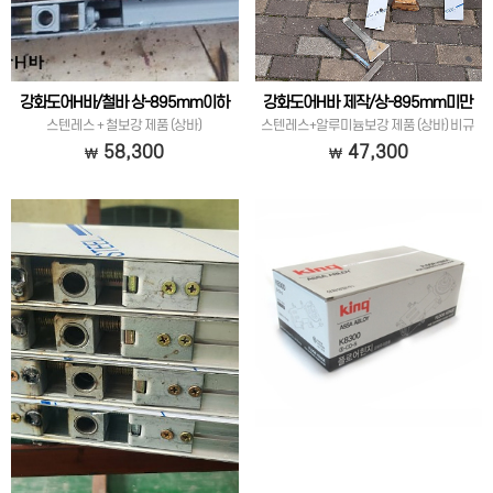
강화도어H바/철바 상-895mm이하
강화도어H바 제작/상-895mm미만
스텐레스 + 철보강 제품 (상바)
스텐레스+알루미늄보강 제품 (상바) 비규
격
58,300
47,300