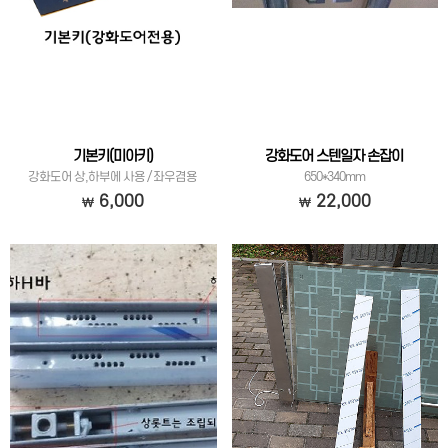
기본키(미아키)
강화도어 스텐일자 손잡이
강화도어 상,하부에 사용 / 좌우겸용
650*340mm
6,000
22,000