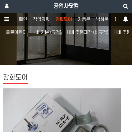
공업사닷컴
메인
작업의뢰
강화도어
자동문
방화문
출입통제
플로어힌지
H바 기본 (규격)
H바 주문제작 (비규격)
H바 주문
강화도어