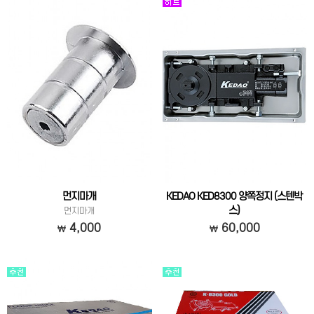
먼지마개
KEDAO KED8300 양쪽정지 (스텐박
스)
먼지마개
스텐레스케이스로 부식이 없고, 2밸브로
4,000
60,000
문닫힘현상이 부드럽습니다.