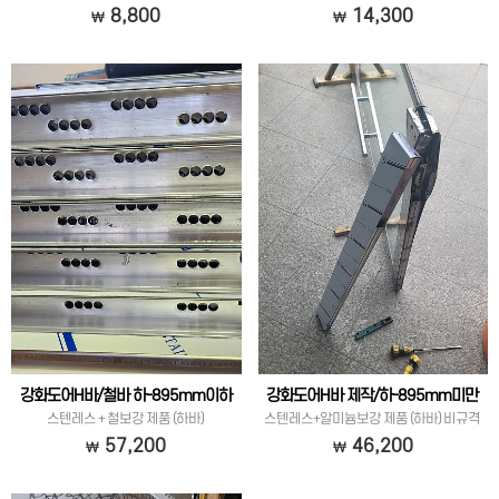
8,800
14,300
강화도어H바/철바 하-895mm이하
강화도어H바 제작/하-895mm미만
스텐레스 + 철보강 제품 (하바)
스텐레스+알미늄보강 제품 (하바) 비규격
57,200
46,200