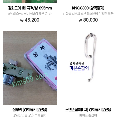
강화도어H바 규격/상-895mm
KING 8300 (양쪽정지)
스텐레스+알루미늄보강 제품 (상바)
강화유리문과 스텐레스문에 적합한 제품
입니다.
46,200
80,000
삼부키 (강화유리문전용)
스텐손잡이(L자) 강화유리문전용
강화유리문 상,하부에 설치
파이프 손잡이