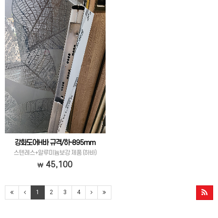
강화도어H바 규격/하-895mm
스텐레스+알루미늄보강 제품 (하바)
45,100
1
2
3
4