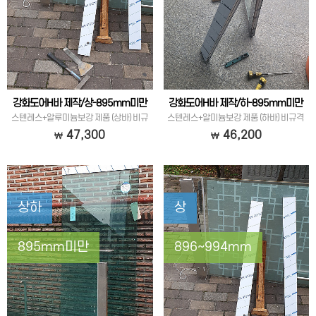
강화도어H바 제작/상-895mm미만
강화도어H바 제작/하-895mm미만
스텐레스+알루미늄보강 제품 (상바) 비규
스텐레스+알미늄보강 제품 (하바) 비규격
격
47,300
46,200
상하
상
895mm미만
896~994mm