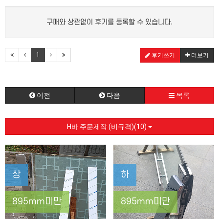
구매와 상관없이 후기를 등록할 수 있습니다.
1
후기쓰기
더보기
이전
다음
목록
H바 주문제작 (비규격)(10)
상
하
895mm미만
895mm미만