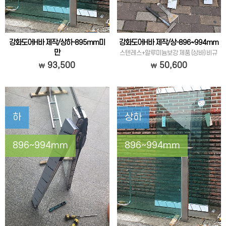
강화도어H바 제작/상하-895mm미
강화도어H바 제작/상-896~994mm
만
스텐레스+알루미늄보강 제품 (상바) 비규
스텐레스+알루미늄보강 제품 (상하) 비규
격
93,500
50,600
격
하
상하
896~994mm
896~994mm