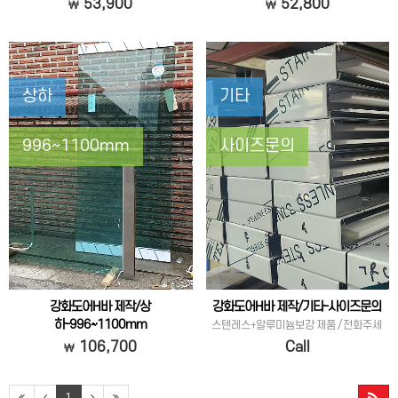
스텐레스+알루미늄보강 제품 (상바) 비규
스텐레스+알루미늄보강 제품 (하바) 비규
53,900
52,800
격
격
상하
기타
996~1100mm
사이즈문의
강화도어H바 제작/상
강화도어H바 제작/기타-사이즈문의
하-996~1100mm
스텐레스+알루미늄보강 제품 / 전화주세
스텐레스+알루미늄보강 제품 (상하) 비규
요!
106,700
Call
격
1