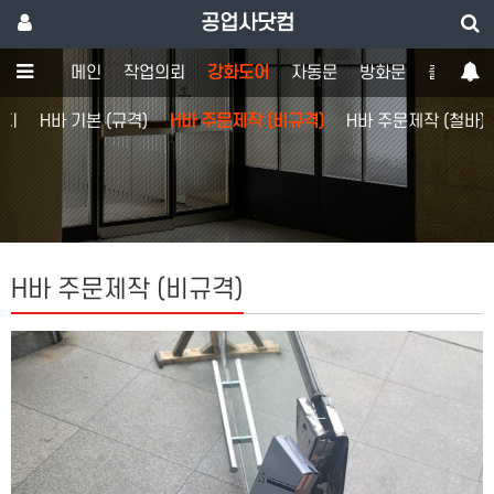
공업사닷컴
메인
작업의뢰
강화도어
자동문
방화문
출입통제
힌지
H바 기본 (규격)
H바 주문제작 (비규격)
H바 주문제작 (철바)
H바 주문제작 (비규격)