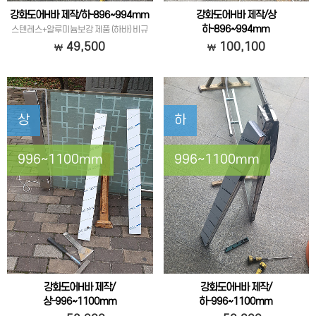
강화도어H바 제작/하-896~994mm
강화도어H바 제작/상
하-896~994mm
스텐레스+알루미늄보강 제품 (하바) 비규
격
스텐레스+알루미늄보강 제품 (상하) 비규
49,500
100,100
격
상
하
996~1100mm
996~1100mm
강화도어H바 제작/
강화도어H바 제작/
상-996~1100mm
하-996~1100mm