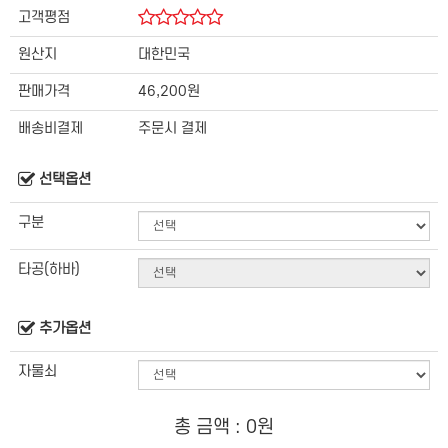
고객평점
원산지
대한민국
판매가격
46,200원
배송비결제
주문시 결제
선택옵션
구분
타공(하바)
추가옵션
자물쇠
총 금액 :
0원