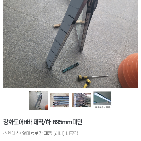
강화도어H바 제작/하-895mm미만
스텐레스+알미늄보강 제품 (하바) 비규격