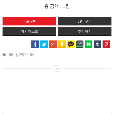
총 금액 :
0원
위시리스트
추천하기
H바
,
강화도어H바