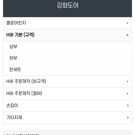
강화도어
플로어힌지
H바 기본 (규격)
상부
하부
한세트
H바 주문제작 (비규격)
H바 주문제작 (철바)
손잡이
기타자재