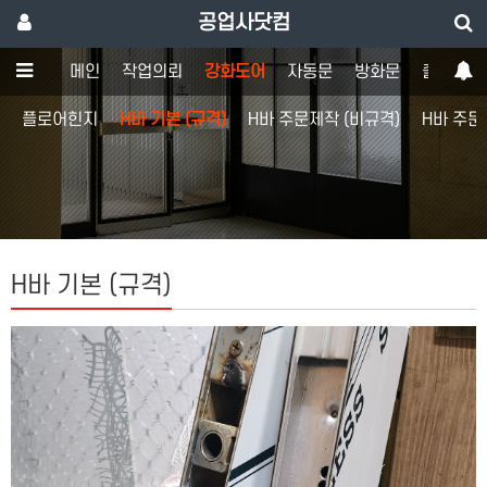
공업사닷컴
메인
작업의뢰
강화도어
자동문
방화문
출입통제
플로어힌지
H바 기본 (규격)
H바 주문제작 (비규격)
H바 주문
H바 기본 (규격)