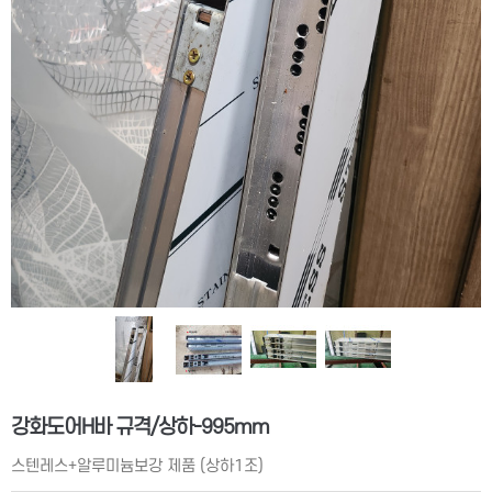
강화도어H바 규격/상하-995mm
스텐레스+알루미늄보강 제품 (상하1조)