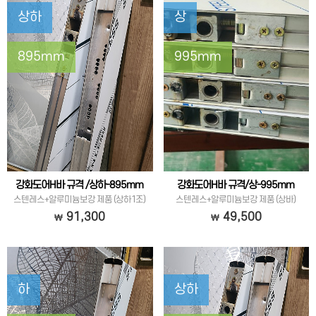
상하
상
895mm
995mm
강화도어H바 규격 /상하-895mm
강화도어H바 규격/상-995mm
스텐레스+알루미늄보강 제품 (상하1조)
스텐레스+알루미늄보강 제품 (상바)
91,300
49,500
하
상하