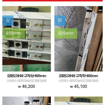
상
하
895mm
895mm
강화도어H바 규격/상-895mm
강화도어H바 규격/하-895mm
스텐레스+알루미늄보강 제품 (상바)
스텐레스+알루미늄보강 제품 (하바)
46,200
45,100