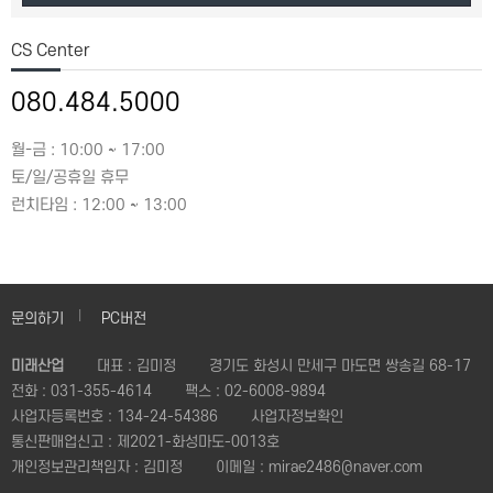
CS Center
080.484.5000
월-금 : 10:00 ~ 17:00
토/일/공휴일 휴무
런치타임 : 12:00 ~ 13:00
문의하기
PC버전
미래산업
대표 : 김미정
경기도 화성시 만세구 마도면 쌍송길 68-17
전화 :
031-355-4614
팩스 :
02-6008-9894
사업자등록번호 :
134-24-54386
사업자정보확인
통신판매업신고 :
제2021-화성마도-0013호
개인정보관리책임자 : 김미정
이메일 :
mirae2486@naver.com