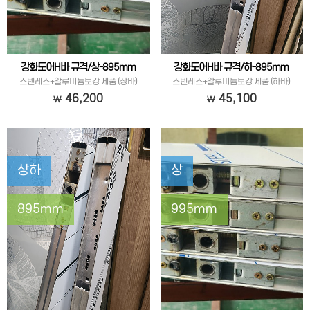
강화도어H바 규격/상-895mm
강화도어H바 규격/하-895mm
스텐레스+알루미늄보강 제품 (상바)
스텐레스+알루미늄보강 제품 (하바)
46,200
45,100
상하
상
895mm
995mm