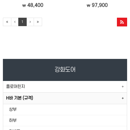
48,400
97,900
1
강화도어
플로어힌지
H바 기본 (규격)
상부
하부