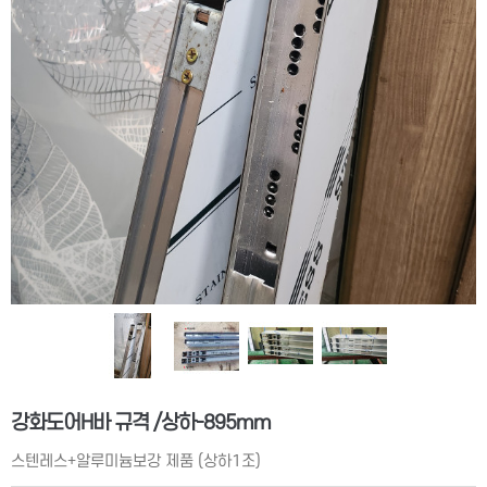
강화도어H바 규격 /상하-895mm
스텐레스+알루미늄보강 제품 (상하1조)