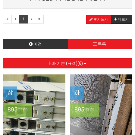
1
후기쓰기
더보기
이전
목록
H바 기본 (규격)(6)
상
하
895mm
895mm