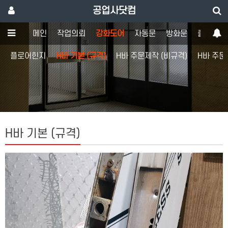
공업사닷컴
메인
작업의뢰
강화도어
자동문
방화문
출입통제
플로어힌지
H바 기본 (규격)
H바 주문제작 (비규격)
H바 주문
H바 기본 (규격)