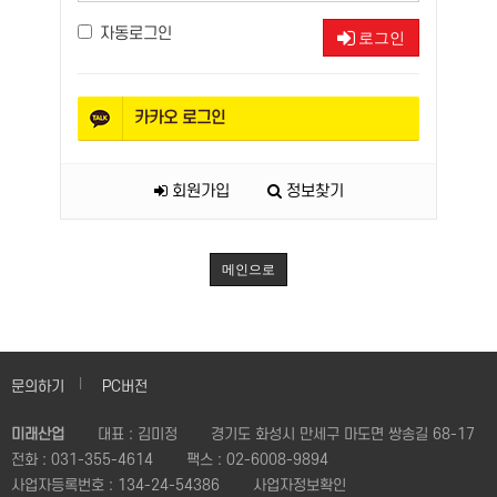
자동로그인
로그인
카카오
로그인
회원가입
정보찾기
메인으로
문의하기
PC버전
미래산업
대표 : 김미정
경기도 화성시 만세구 마도면 쌍송길 68-17
전화 :
031-355-4614
팩스 :
02-6008-9894
사업자등록번호 :
134-24-54386
사업자정보확인