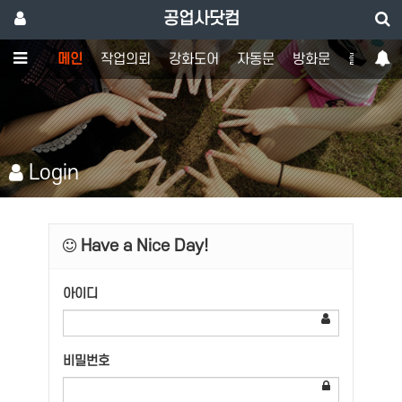
공업사닷컴
메인
작업의뢰
강화도어
자동문
방화문
출입통제
Login
Have a Nice Day!
아이디
비밀번호