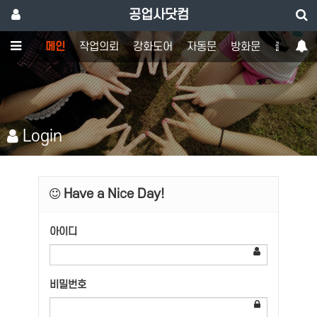
공업사닷컴
메인
작업의뢰
강화도어
자동문
방화문
출입통제
Login
Have a Nice Day!
아이디
비밀번호