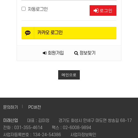
자동로그인
로그인
카카오
로그인
회원가입
정보찾기
메인으로
문의하기
PC버전
미래산업
대표 : 김미정
경기도 화성시 만세구 마도면 쌍송길 68-17
전화 :
031-355-4614
팩스 :
02-6008-9894
사업자등록번호 :
134-24-54386
사업자정보확인