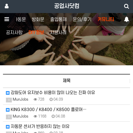
공업사닷컴
도어
자동문
방화문
출입통제
문의/후기
커뮤니티
공지사항
DIY정보
시공사례
제목
강화도어 유지보수 비용이 많이 나오는 진짜 이유
MunJobs
728
04.09
1
KING K8300 / K8400 / K8500 플로어…
MunJobs
1168
04.08
1
자동문 센서가 반응하지 않는 이유